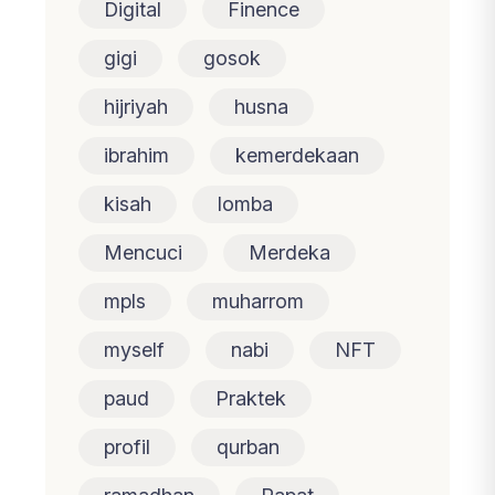
Digital
Finence
gigi
gosok
hijriyah
husna
ibrahim
kemerdekaan
kisah
lomba
Mencuci
Merdeka
mpls
muharrom
myself
nabi
NFT
paud
Praktek
profil
qurban