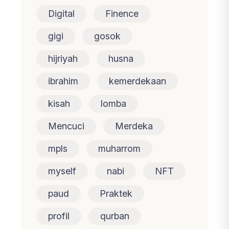
Digital
Finence
gigi
gosok
hijriyah
husna
ibrahim
kemerdekaan
kisah
lomba
Mencuci
Merdeka
mpls
muharrom
myself
nabi
NFT
paud
Praktek
profil
qurban