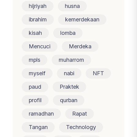
hijriyah
husna
ibrahim
kemerdekaan
kisah
lomba
Mencuci
Merdeka
mpls
muharrom
myself
nabi
NFT
paud
Praktek
profil
qurban
ramadhan
Rapat
Tangan
Technology