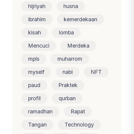
hijriyah
husna
ibrahim
kemerdekaan
kisah
lomba
Mencuci
Merdeka
mpls
muharrom
myself
nabi
NFT
paud
Praktek
profil
qurban
ramadhan
Rapat
Tangan
Technology