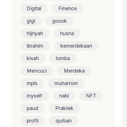
Digital
Finence
gigi
gosok
hijriyah
husna
ibrahim
kemerdekaan
kisah
lomba
Mencuci
Merdeka
mpls
muharrom
myself
nabi
NFT
paud
Praktek
profil
qurban