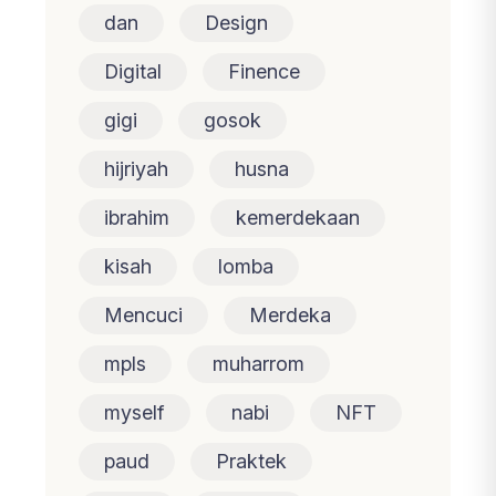
dan
Design
Digital
Finence
gigi
gosok
hijriyah
husna
ibrahim
kemerdekaan
kisah
lomba
Mencuci
Merdeka
mpls
muharrom
myself
nabi
NFT
paud
Praktek