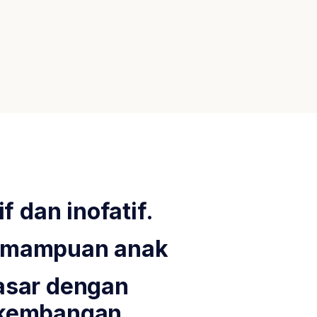
f dan inofatif.
kemampuan anak
asar dengan
erkembangan