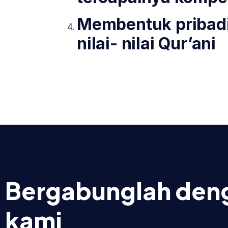
Membentuk pribadi
nilai- nilai Qur’ani
Bergabunglah den
kami