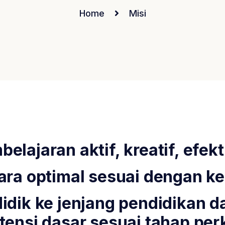
Home
Misi
ajaran aktif, kreatif, efekti
ara optimal sesuai dengan 
idik ke jenjang pendidikan d
tensi dasar sesuai tahap p