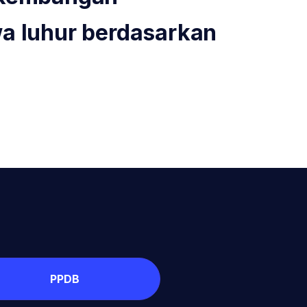
wa luhur berdasarkan
PPDB