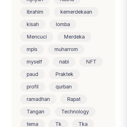
ibrahim
kemerdekaan
kisah
lomba
Mencuci
Merdeka
mpls
muharrom
myself
nabi
NFT
paud
Praktek
profil
qurban
ramadhan
Rapat
Tangan
Technology
tema
Tk
Tka