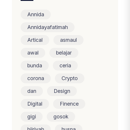
Annida
Annidayafatimah
Artical
asmaul
awal
belajar
bunda
ceria
corona
Crypto
dan
Design
Digital
Finence
gigi
gosok
hijriyah
husna