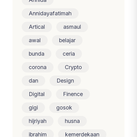
Annidayafatimah
Artical
asmaul
awal
belajar
bunda
ceria
corona
Crypto
dan
Design
Digital
Finence
gigi
gosok
hijriyah
husna
ibrahim
kemerdekaan