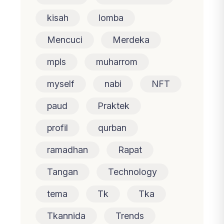
kisah
lomba
Mencuci
Merdeka
mpls
muharrom
myself
nabi
NFT
paud
Praktek
profil
qurban
ramadhan
Rapat
Tangan
Technology
tema
Tk
Tka
Tkannida
Trends