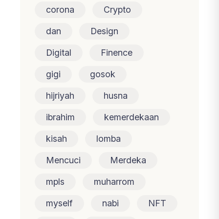
corona
Crypto
dan
Design
Digital
Finence
gigi
gosok
hijriyah
husna
ibrahim
kemerdekaan
kisah
lomba
Mencuci
Merdeka
mpls
muharrom
myself
nabi
NFT