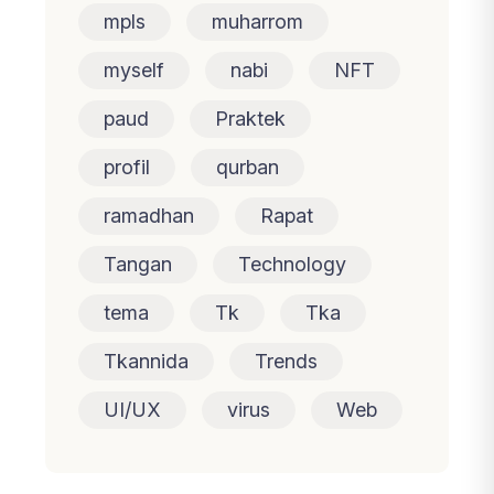
mpls
muharrom
myself
nabi
NFT
paud
Praktek
profil
qurban
ramadhan
Rapat
Tangan
Technology
tema
Tk
Tka
Tkannida
Trends
UI/UX
virus
Web