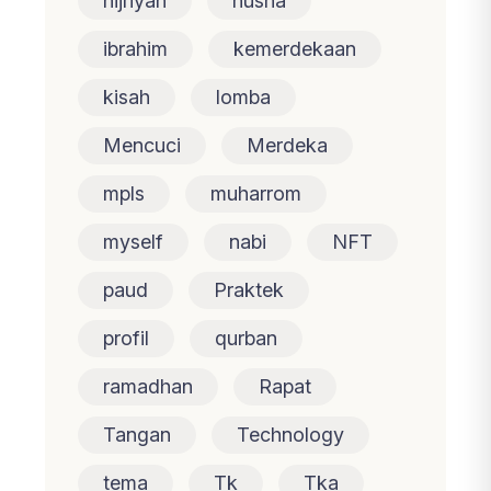
hijriyah
husna
ibrahim
kemerdekaan
kisah
lomba
Mencuci
Merdeka
mpls
muharrom
myself
nabi
NFT
paud
Praktek
profil
qurban
ramadhan
Rapat
Tangan
Technology
tema
Tk
Tka