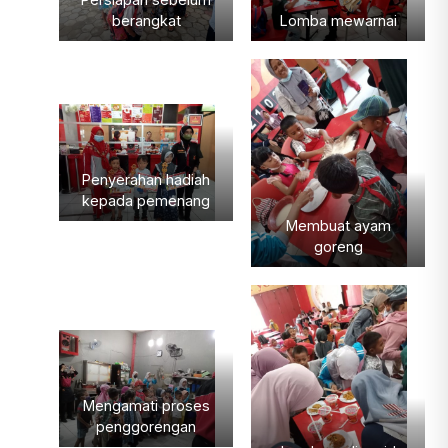
berangkat
Lomba mewarnai
Penyerahan hadiah
kepada pemenang
Membuat ayam
goreng
Mengamati proses
penggorengan