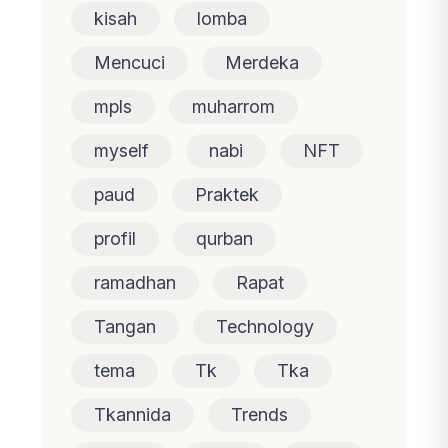
kisah
lomba
Mencuci
Merdeka
mpls
muharrom
myself
nabi
NFT
paud
Praktek
profil
qurban
ramadhan
Rapat
Tangan
Technology
tema
Tk
Tka
Tkannida
Trends