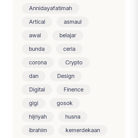
Annidayafatimah
Artical
asmaul
awal
belajar
bunda
ceria
corona
Crypto
dan
Design
Digital
Finence
gigi
gosok
hijriyah
husna
ibrahim
kemerdekaan