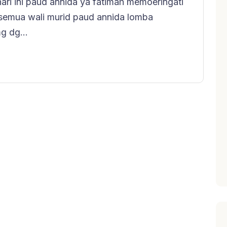
ari ini paud annida ya fatimah memoeringati
i, semua wali murid paud annida lomba
g dg...