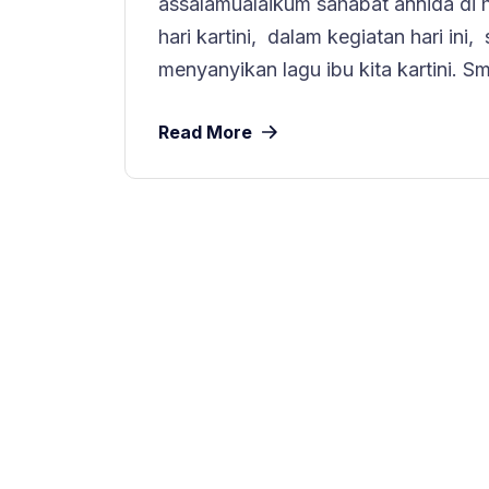
assalamualaikum sahabat annida di h
hari kartini, dalam kegiatan hari in
menyanyikan lagu ibu kita kartini. Sm
Read More