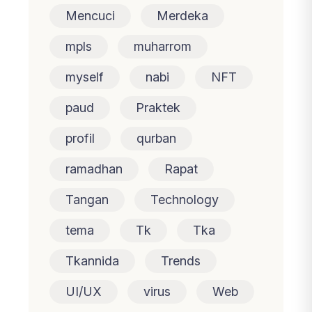
Mencuci
Merdeka
mpls
muharrom
myself
nabi
NFT
paud
Praktek
profil
qurban
ramadhan
Rapat
Tangan
Technology
tema
Tk
Tka
Tkannida
Trends
UI/UX
virus
Web